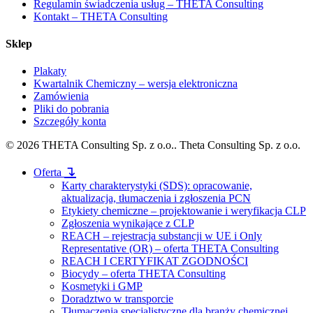
Regulamin świadczenia usług – THETA Consulting
Kontakt – THETA Consulting
Sklep
Plakaty
Kwartalnik Chemiczny – wersja elektroniczna
Zamówienia
Pliki do pobrania
Szczegóły konta
© 2026 THETA Consulting Sp. z o.o.. Theta Consulting Sp. z o.o.
Close
↴
Oferta
Menu
Karty charakterystyki (SDS): opracowanie,
aktualizacja, tłumaczenia i zgłoszenia PCN
Etykiety chemiczne – projektowanie i weryfikacja CLP
Zgłoszenia wynikające z CLP
REACH – rejestracja substancji w UE i Only
Representative (OR) – oferta THETA Consulting
REACH I CERTYFIKAT ZGODNOŚCI
Biocydy – oferta THETA Consulting
Kosmetyki i GMP
Doradztwo w transporcie
Tłumaczenia specjalistyczne dla branży chemicznej