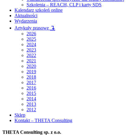
Szkolenia – REACH, CLP i karty SDS
Kalendarz szkoleń online
Aktualności
Wydarzenia
↴
Artykuły prasowe
2026
2025
2024
2023
2022
2021
2020
2019
2018
2017
2016
2015
2014
2013
2012
Sklep
Kontakt – THETA Consulting
THETA Consulting sp. z o.o.