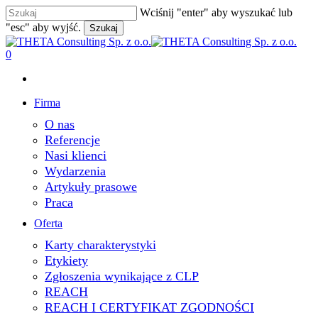
Skip
Wciśnij "enter" aby wyszukać lub
to
"esc" aby wyjść.
Szukaj
main
Close
content
Search
search
0
Menu
Firma
O nas
Referencje
Nasi klienci
Wydarzenia
Artykuły prasowe
Praca
Oferta
Karty charakterystyki
Etykiety
Zgłoszenia wynikające z CLP
REACH
REACH I CERTYFIKAT ZGODNOŚCI