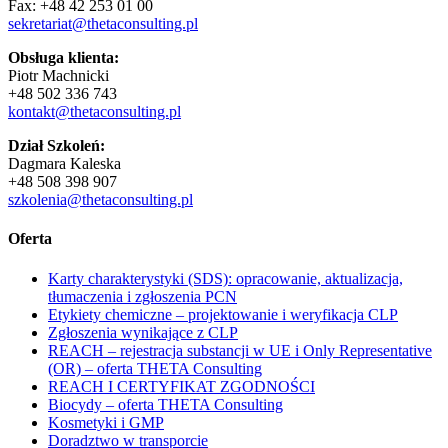
Fax: +48 42 253 01 00
sekretariat@thetaconsulting.pl
Obsługa klienta:
Piotr Machnicki
+48 502 336 743
kontakt@thetaconsulting.pl
Dział Szkoleń:
Dagmara Kaleska
+48 508 398 907
szkolenia@thetaconsulting.pl
Oferta
Karty charakterystyki (SDS): opracowanie, aktualizacja,
tłumaczenia i zgłoszenia PCN
Etykiety chemiczne – projektowanie i weryfikacja CLP
Zgłoszenia wynikające z CLP
REACH – rejestracja substancji w UE i Only Representative
(OR) – oferta THETA Consulting
REACH I CERTYFIKAT ZGODNOŚCI
Biocydy – oferta THETA Consulting
Kosmetyki i GMP
Doradztwo w transporcie