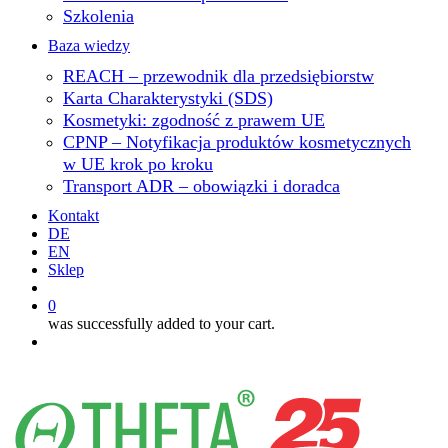
Szkolenia
Baza wiedzy
REACH – przewodnik dla przedsiębiorstw
Karta Charakterystyki (SDS)
Kosmetyki: zgodność z prawem UE
CPNP – Notyfikacja produktów kosmetycznych
w UE krok po kroku
Transport ADR – obowiązki i doradca
Kontakt
DE
EN
Sklep
search
0
was successfully added to your cart.
Menu