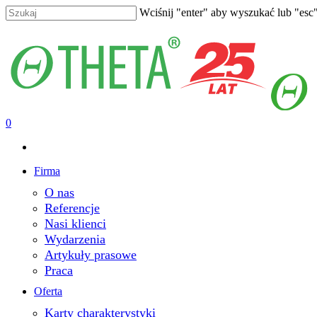
Skip
Wciśnij "enter" aby wyszukać lub "esc
to
Close
main
Search
content
search
0
Menu
Firma
O nas
Referencje
Nasi klienci
Wydarzenia
Artykuły prasowe
Praca
Oferta
Karty charakterystyki