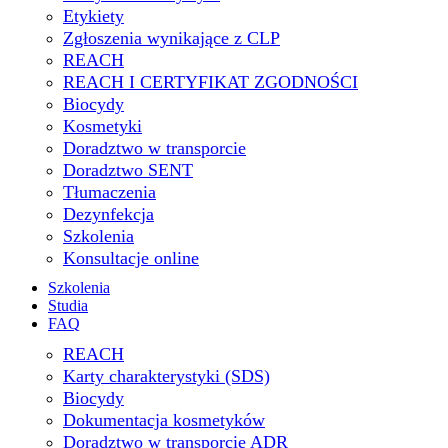
Etykiety
Zgłoszenia wynikające z CLP
REACH
REACH I CERTYFIKAT ZGODNOŚCI
Biocydy
Kosmetyki
Doradztwo w transporcie
Doradztwo SENT
Tłumaczenia
Dezynfekcja
Szkolenia
Konsultacje online
Szkolenia
Studia
FAQ
REACH
Karty charakterystyki (SDS)
Biocydy
Dokumentacja kosmetyków
Doradztwo w transporcie ADR