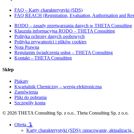
FAQ – Karty charakterystyki (SDS)
FAQ REACH (Registration, Evaluation, Authorisation and Rest
RODO – zasady przetwarzania danych w THETA Consulting
Klauzula informacyjna RODO – THETA Consulting
Polityka ochrony danych osobowych
Polityka prywatności i plików cookies
Nota Prawna
Regulamin świadczenia usług – THETA Consulting
Kontakt – THETA Consulting
Sklep
Plakaty
Kwartalnik Chemiczny – wersja elektroniczna
Zamówienia
Pliki do pobrania
Szczegóły konta
© 2026 THETA Consulting Sp. z o.o.. Theta Consulting Sp. z o.o.
Close
↴
Oferta
Menu
Karty charakterystyki (SDS): opracowanie, aktualizacja,