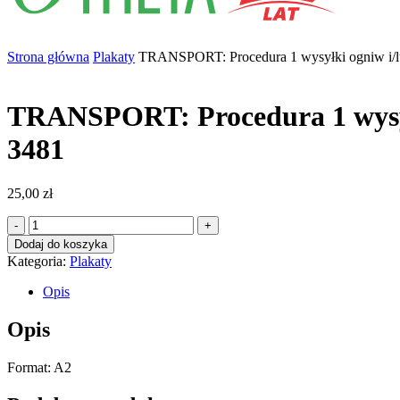
Strona główna
Plakaty
TRANSPORT: Procedura 1 wysyłki ogniw i/
TRANSPORT: Procedura 1 wysył
3481
25,00
zł
ilość
TRANSPORT:
Dodaj do koszyka
Procedura
Kategoria:
Plakaty
1
wysyłki
Opis
ogniw
i/lub
Opis
akumulatorów
litowo-
Format: A2
jonowych
UN
3480,