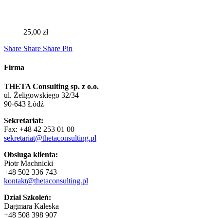
25,00
zł
Share
Share
Share
Share
Pin
Firma
THETA Consulting sp. z o.o.
ul. Żeligowskiego 32/34
90-643 Łódź
Sekretariat:
Fax: +48 42 253 01 00
sekretariat@thetaconsulting.pl
Obsługa klienta:
Piotr Machnicki
+48 502 336 743
kontakt@thetaconsulting.pl
Dział Szkoleń:
Dagmara Kaleska
+48 508 398 907