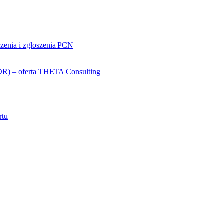
czenia i zgłoszenia PCN
(OR) – oferta THETA Consulting
rtu