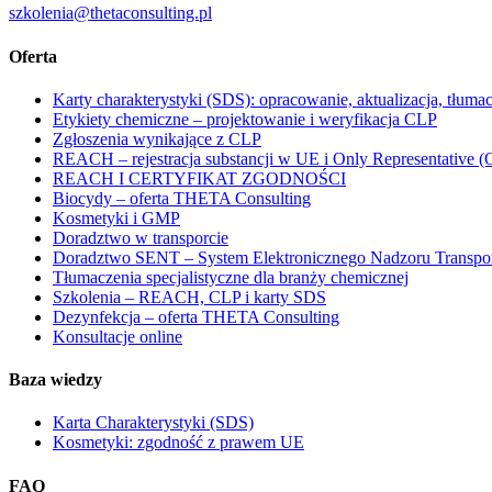
szkolenia@thetaconsulting.pl
Oferta
Karty charakterystyki (SDS): opracowanie, aktualizacja, tłuma
Etykiety chemiczne – projektowanie i weryfikacja CLP
Zgłoszenia wynikające z CLP
REACH – rejestracja substancji w UE i Only Representative 
REACH I CERTYFIKAT ZGODNOŚCI
Biocydy – oferta THETA Consulting
Kosmetyki i GMP
Doradztwo w transporcie
Doradztwo SENT – System Elektronicznego Nadzoru Transpo
Tłumaczenia specjalistyczne dla branży chemicznej
Szkolenia – REACH, CLP i karty SDS
Dezynfekcja – oferta THETA Consulting
Konsultacje online
Baza wiedzy
Karta Charakterystyki (SDS)
Kosmetyki: zgodność z prawem UE
FAQ